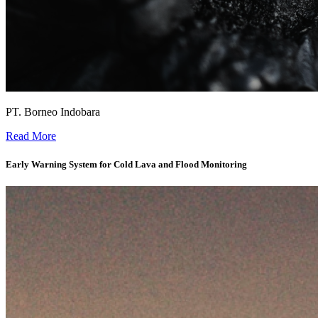
PT. Borneo Indobara
Real-time Geotechnical Monitoring and Risk Management System -
Read More
Early Warning System for Cold Lava and Flood Monitoring