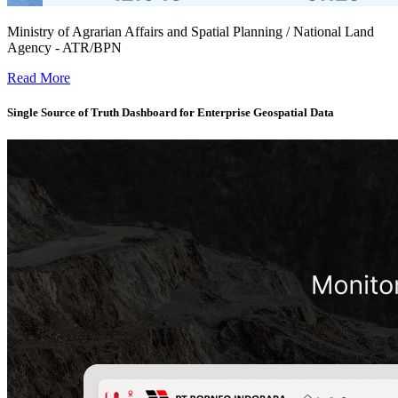
Ministry of Agrarian Affairs and Spatial Planning / National Land
Agency - ATR/BPN
Geospatial Dashboard for National Land Governance -
Read More
Single Source of Truth Dashboard for Enterprise Geospatial Data