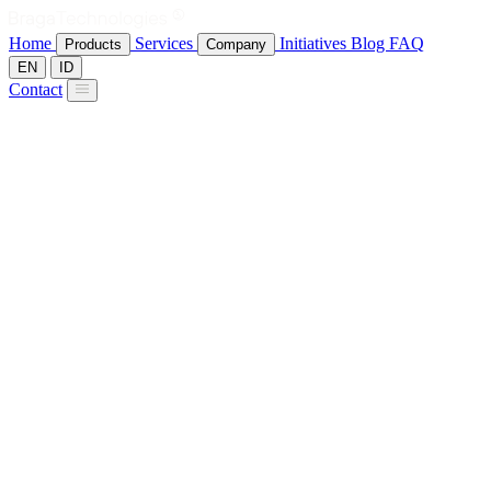
Home
Services
Initiatives
Blog
FAQ
Products
Company
EN
ID
Contact