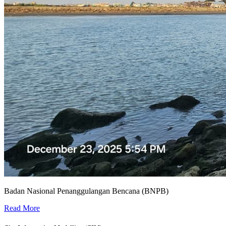
Badan Nasional Penanggulangan Bencana (BNPB)
Sistem Peringatan Dini Banjir untuk Wilayah Bekasi -
Read More