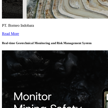
PT. Borneo Indobara
Single Source of Truth Dashboard for Enterprise Geospatial Data -
Read More
Real-time Geotechnical Monitoring and Risk Management System