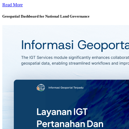
City Information Modelling (CIM) -
Read More
Geospatial Dashboard for National Land Governance