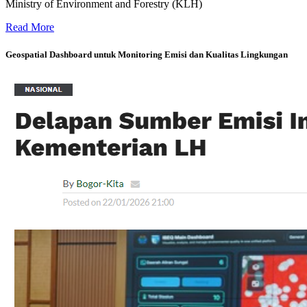
Ministry of Environment and Forestry (KLH)
Sistem Visualisasi dan Analitik Penegakkan Hukum Kehutanan di Ind
Read More
Geospatial Dashboard untuk Monitoring Emisi dan Kualitas Lingkungan