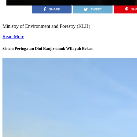
Ministry of Environment and Forestry (KLH)
Geospatial Dashboard untuk Monitoring Emisi dan Kualitas Lingkung
Read More
Sistem Peringatan Dini Banjir untuk Wilayah Bekasi