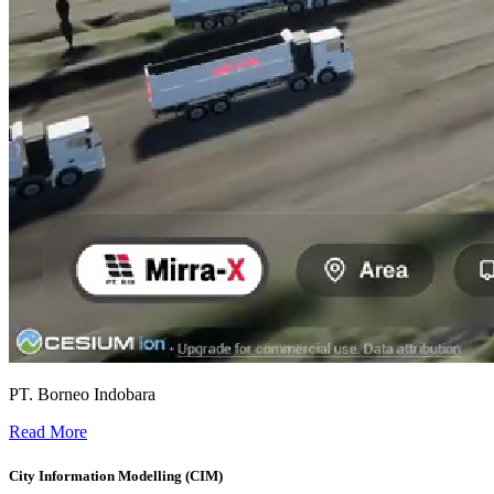
PT. Borneo Indobara
Digital Twin Platform untuk Pertambangan dan Safety Monitoring -
Read More
City Information Modelling (CIM)