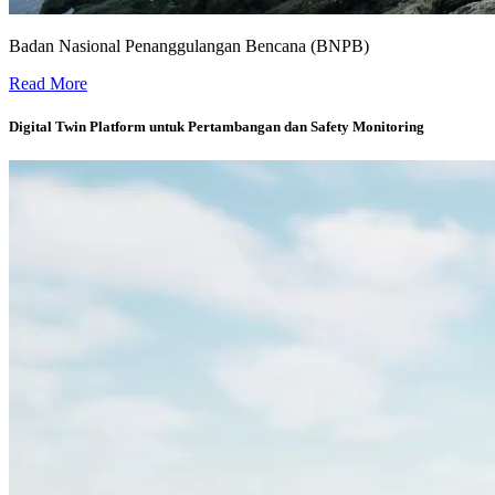
Badan Nasional Penanggulangan Bencana (BNPB)
Sistem Peringatan Dini Banjir untuk Wilayah Bekasi -
Read More
Digital Twin Platform untuk Pertambangan dan Safety Monitoring