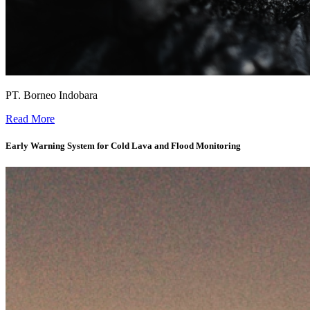
PT. Borneo Indobara
Real-time Geotechnical Monitoring and Risk Management System -
Read More
Early Warning System for Cold Lava and Flood Monitoring