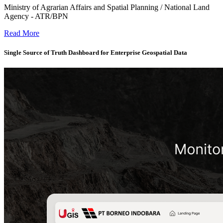
Ministry of Agrarian Affairs and Spatial Planning / National Land
Agency - ATR/BPN
Geospatial Dashboard for National Land Governance -
Read More
Single Source of Truth Dashboard for Enterprise Geospatial Data