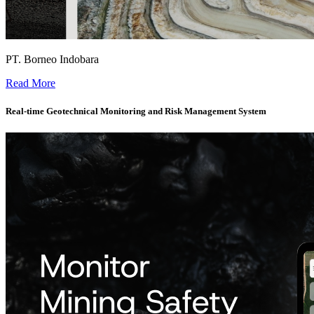
PT. Borneo Indobara
Single Source of Truth Dashboard for Enterprise Geospatial Data -
Read More
Real-time Geotechnical Monitoring and Risk Management System