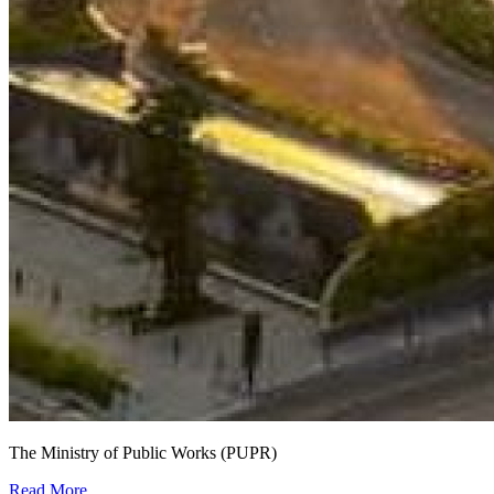
The Ministry of Public Works (PUPR)
City Information Modelling (CIM) -
Read More