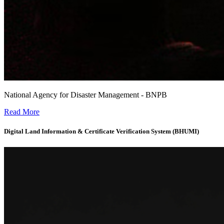
National Agency for Disaster Management - BNPB
Early Warning System for Cold Lava and Flood Monitoring -
Read More
Digital Land Information & Certificate Verification System (BHUMI)