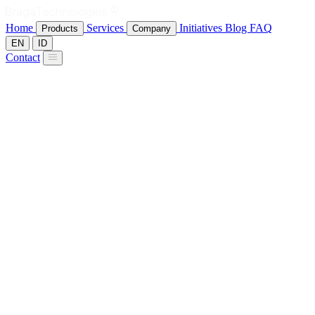
Home
Services
Initiatives
Blog
FAQ
Products
Company
EN
ID
Contact